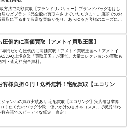
買取方法で高額買取【ブランドリバリュー】ブランドバッグをはじ
金属などブランド品全般の買取をさせていただきます。店頭でのお
張買取に至るまで豊富な実績があり、あらゆるお客様のニーズにお
ら圧倒的に高価買取【アメトイ買取王国】
イ専門だから圧倒的に高価買取！アメトイ買取王国へ！アメトイ
ASDAQ上場企業「買取王国」が運営。大量コレクションの買取も
送料・査定料完全無料。
お客様負担０円！送料無料！宅配買取【エコリン
なジャンルの買取実績あり 宅配買取【エコリング】実店舗は業界
ボロくたくたのバッグや靴、使いかけの香水やコスメまで状態問わ
多数在籍でスピーディな鑑定、査定！