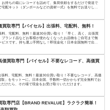
。お持ちの箱にレコードを詰めて、集荷依頼をするだけで発送で
で宅配キット（ダンボールなどの資材一式）を無料でお送りしま
価買取専門【バイセル】出張料、宅配料、無料！
張料、宅配料、無料！最速30分買い取り！「早く、高く、出張買
、ブランド品などお客様が使わなくなったお品物をご自宅まで無
ービスです。持ち運ぶ手間なし！即現金化！日本全国無料で出張
高価買取専門【バイセル】不要なレコード、高価買
出張料、宅配料、無料！最速30分買い取り！不要なレコード、高価
買取」をモットーに。日本全国、手数料一切かからず完全無料でお
ただけたら、その場で現金をお受け取りいただけます。
取専門店【BRAND REVALUE】ラクラク簡単！
で高額買取