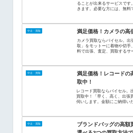
ることが出来るサービスです
きます。必要な方には、無料
す。
満足価格！カメラの高
中古・買取
カメラ買取ならバイセル。出
取」をモットーに着物や切手
料で出張、査定、買取するサ
査定！
満足価格！レコードの
中古・買取
取中！
レコード買取ならバイセル。
買取中！「早く、高く、出張
伺いします。金額にご納得い
ブランドバッグの高額買
中古・買取
選べる3つの買取方法