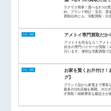
ラクラク簡単！選べる3つの
め、ブランド時計・宝石、貴
買取以外にも、宅配買取・出
応えすることが可能です。
アメトイ専門買取だか
中古・買取
アメトイを売るなら！アメト
好きの専門バイヤーが買取！J
行います。便利な宅配買取で
お家を賢くお片付け！
中古・買取
グ】
ブランド品から家電まで豊富
最多の105店舗を展開。ボロ
ず買取！経験豊富な鑑定士が