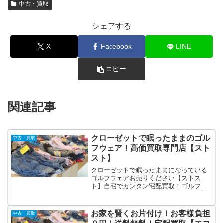
中古・買取
シェアする
X
Facebook
LINE
コピー
関連記事
クローゼットで眠ったままのゴル
中古・買取
フウェア！高価買取専門店【スト
スト】
クローゼットで眠ったままになっている
ゴルフウェアお売りください【ストス
ト】自宅でカンタン宅配買取！ゴルフウ
ェアだけでなく、クラブやキャディバッ
グなどゴルフ関連用品は全てお買取対象
アイテムとなります。また普段の洋服や
お家を賢くお片付け！お客様負担
中古・買取
バッグ等もお買取が可能ですのでまとめ