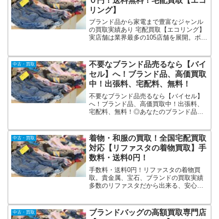
０円！送料無料！宅配買取【エコ
てクローゼット整理を行いたい方にもオ
リング】
ススメです。
ブランド品から家電まで豊富なジャンル
の買取実績あり 宅配買取【エコリング】
実店舗は業界最多の105店舗を展開。ボロ
ボロくたくたのバッグや靴、使いかけの
香水やコスメまで状態問わず買取！経験
豊富な鑑定士が多数在籍でスピーディな
不要なブランド品売るなら【バイ
中古・買取
鑑定、査定！
セル】へ！ブランド品、高価買取
中！出張料、宅配料、無料！
不要なブランド品売るなら【バイセル】
へ！ブランド品、高価買取中！出張料、
宅配料、無料！◎あなたのブランド品、
満足買取を目指します！◎最短30分でご
訪問！◎出張料は無料！◎宅配査定の送
料は弊社負担だから安心！◎キャンセル
着物・和服の買取！全国宅配買取
中古・買取
料は発生しません！
対応【リファスタの着物買取】手
数料・送料0円！
手数料・送料0円！リファスタの着物買
取。貴金属、宝石、ブランドの買取実績
多数のリファスタだから出来る、安心・
信頼の査定でアナタの大切な着物・和服
を買取致します。着物のみならず和服・
草履・帯・男性用着物・浴衣などの和
ブランドバッグの高額買取専門店
中古・買取
服・和装バッグ・かんざしなど多様な商