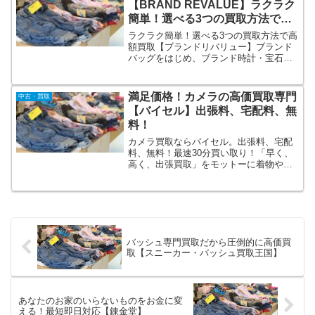
【BRAND REVALUE】ラクラク
品に対応しております。
簡単！選べる3つの買取方法で高
額買取
ラクラク簡単！選べる3つの買取方法で高
額買取【ブランドリバリュー】ブランド
バッグをはじめ、ブランド時計・宝石、
貴金属などブランド品全般の買取をさせ
ていただきます。店頭でのお買取以外に
も、宅配買取・出張買取に至るまで豊富
満足価格！カメラの高価買取専門
中古・買取
な実績があり、あらゆるお客様のニーズ
【バイセル】出張料、宅配料、無
にお応えすることが可能です。
料！
カメラ買取ならバイセル。出張料、宅配
料、無料！最速30分買い取り！「早く、
高く、出張買取」をモットーに着物や切
手、ブランド品などお客様が使わなくな
ったお品物をご自宅まで無料で出張、査
定、買取するサービスです。持ち運ぶ手
間なし！即現金化！日本全国無料で出張
査定！
バッシュ専門買取だから圧倒的に高価買
取【スニーカー・バッシュ買取王国】
あなたのお家のいらないものをお金に変
える！最短即日対応【錬金堂】