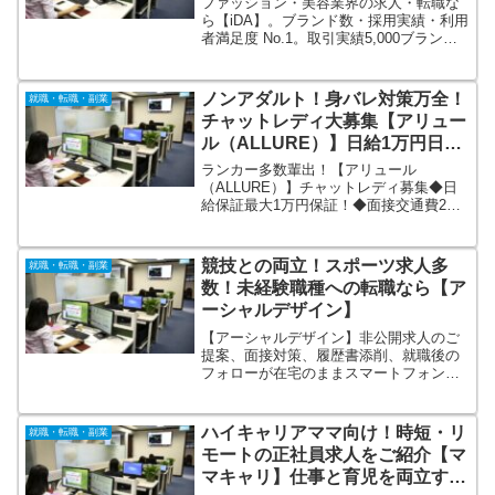
ファッション・美容業界の求人・転職な
ら【iDA】。ブランド数・採用実績・利用
者満足度 No.1。取引実績5,000ブラン
ド、業界経験21年の専門性。常勤求人
11,000件以上！経験豊富なキャリアコン
サルタントが内定率アップを実現。面接
ノンアダルト！身バレ対策万全！
就職・転職・副業
前後のサポートも充実。
チャットレディ大募集【アリュー
ル（ALLURE）】日給1万円日払
い保証！
ランカー多数輩出！【アリュール
（ALLURE）】チャットレディ募集◆日
給保証最大1万円保証！◆面接交通費2千
円まで全額支給！◆入店お祝い金最大3万
円！全国主要都市に事務所があります。
（札幌、仙台、東京、千葉、名古屋、福
競技との両立！スポーツ求人多
就職・転職・副業
岡）社保完備、送迎あり、シャワー室あ
数！未経験職種への転職なら【ア
り、フリードリンクあり、お菓子食べ放
ーシャルデザイン】
題
【アーシャルデザイン】非公開求人のご
提案、面接対策、履歴書添削、就職後の
フォローが在宅のままスマートフォンだ
けで行なえます。競技との両立ができ
る、幅広い働き方の求人を獲得してきた
から、リモートワークが多い、など他社
ハイキャリアママ向け！時短・リ
就職・転職・副業
が持っていないような限定求人が可能。
モートの正社員求人をご紹介【マ
マキャリ】仕事と育児を両立する