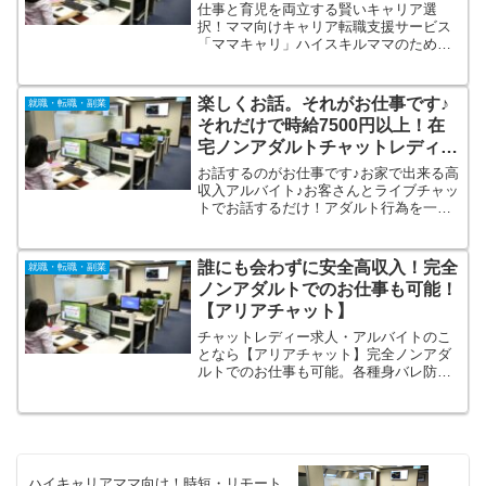
賢いキャリア選択！
仕事と育児を両立する賢いキャリア選
択！ママ向けキャリア転職支援サービス
「ママキャリ」ハイスキルママのための
転職支援サービス。あなたのプロフェッ
ショナルなスキル・経験・人脈を活か
し、ライフスタイルに合わせて「時短」
楽しくお話。それがお仕事です♪
就職・転職・副業
や「在宅」でお仕事ができる職場をご紹
それだけで時給7500円以上！在
介
宅ノンアダルトチャットレディ求
人【GTM】
お話するのがお仕事です♪お家で出来る高
収入アルバイト♪お客さんとライブチャッ
トでお話するだけ！アダルト行為を一切
禁止している【ノンアダルトチャット】
だから、安心安全にらくらく稼げちゃう♪
登録もものすごく簡単♪最短5分で登録で
誰にも会わずに安全高収入！完全
就職・転職・副業
きちゃいます♪自宅で出来て【高収入】毎
ノンアダルトでのお仕事も可能！
日が給料日【日払い制度】
【アリアチャット】
チャットレディー求人・アルバイトのこ
となら【アリアチャット】完全ノンアダ
ルトでのお仕事も可能。各種身バレ防止
対策を完備しており、顔を出さないでの
勤務者も多く活躍をしております。４０
代や５０代の方やぽっちゃりしている
等、年齢や容姿に不安な方についても、
スタッフが全面バックアップをいたしま
す。
ハイキャリアママ向け！時短・リモート