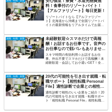
安心個室！寮費・水道光熱費無
就職・転職・副業
きちゃいます♪自宅で出来て【高収入】毎
料！食事付のリゾートバイト！
日が給料日【日払い制度】
【アルファリゾート】毎日更新！
リゾートバイトなら【アルファリゾー
ト】北海道から沖縄まで全国リゾートバ
イトの最新情報をリアルタイムでお届
け。「ガッツリ稼げるお仕事」「着物を
着るお仕事」「語学力を活かせるお仕
事」など 短期・長期の求人情報を500件
未経験歓迎☆スマホだけで高報
就職・転職・副業
以上掲載。また仲居さんのお仕事なら初
酬！お話するお仕事です。音声の
心者でも時給1,100円は保証。
お仕事なので顔バレもありませ
ん。
スキマ時間の有効利用☆お話するお仕
事。外出不要でスマホだけで高報酬！未
経験歓迎・会話してお小遣いGET！全国
どこでもお仕事が可能です。シンプルな
操作で誰でも気軽にお仕事できます。音
声のお仕事なので顔バレもありません。
20代の可能性を引き出す就職・転
就職・転職・副業
日払い／週払い／月払いをご用意してお
職サポート【相性転職 Personal
ります。最短で登録翌日からお振込OK。
File】適性診断で企業との相性ま
るわかり！
適性診断で相性のいい企業をご紹介！20
代の可能性を引き出す就職・転職サポー
ト「相性転職 Personal File」相性転職と
は、あなたの特性をデータ分析して適性
がある職種や相性が良い企業を紹介する