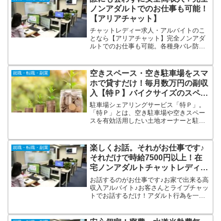
ノンアダルトでのお仕事も可能！
【アリアチャット】
チャットレディー求人・アルバイトのこ
となら【アリアチャット】完全ノンアダ
ルトでのお仕事も可能。各種身バレ防止
対策を完備しており、顔を出さないでの
勤務者も多く活躍をしております。４０
代や５０代の方やぽっちゃりしている
空きスペース・空き駐車場をスマ
就職・転職・副業
等、年齢や容姿に不安な方についても、
ホで貸すだけ！毎月数万円の副収
スタッフが全面バックアップをいたしま
入【特Ｐ】バイクサイズのスペー
す。
スでもＯＫ！
駐車場シェアリングサービス「特Ｐ」。
「特Ｐ」とは、空き駐車場や空きスペー
スを有効活用したい土地オーナーと駐車
場を探すドライバーをマッチングする駐
車場シェアリングサービスです。駐車場
の登録料は無料です。設備投資やランニ
楽しくお話。それがお仕事です♪
就職・転職・副業
ングコストも一切かかりません。バイク
それだけで時給7500円以上！在
サイズのスペースでもＯＫ。
宅ノンアダルトチャットレディ求
人【GTM】
お話するのがお仕事です♪お家で出来る高
収入アルバイト♪お客さんとライブチャッ
トでお話するだけ！アダルト行為を一切
禁止している【ノンアダルトチャット】
だから、安心安全にらくらく稼げちゃう♪
登録もものすごく簡単♪最短5分で登録で