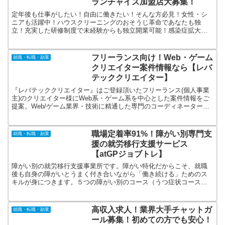
ランチャイズ加盟店大募集！
定年後も仕事がしたい！自由に働きたい！そんな方必見！女性・シ
ニアも活躍中！ハウスクリーニングのおそうじ革命であなたも独
立！充実した研修制度で未経験からも独立開業可能！感染症拡大の
中でも依頼は増加中！未経験・１人で初年度から年商1000万円超え
も可能！
フリーランス向け！Web・ゲーム
就職・転職・副業
クリエイター案件情報なら【レバ
テッククリエイター】
『レバテッククリエイター』はご登録頂いたフリーランス(個人事業
主)のクリエイター様にWeb系・ゲーム系を中心とした案件情報をご
提案。Web/ゲーム業界・技術に精通した専門のコーディネーターが
案件への参画前から参画後までご提案やキャリアに関するサポート
を提供
職場定着率91%！障がい別専門支
就職・転職・副業
援の就労移行支援サービス
【atGPジョブトレ】
障がい別の就労移行支援事業所です。障がい特化だからこそ、就職
後も自身の障がいとうまく付き合いながら「働き続ける」ためのス
キルが身につきます。５つの障がい別のコース（うつ症状コース、
発達障がいコース、統合失調症コース、聴覚障がいコース、難病コ
ース）を用意。
高収入求人！業界大手チャットガ
就職・転職・副業
ール募集！初めての方でも安心！