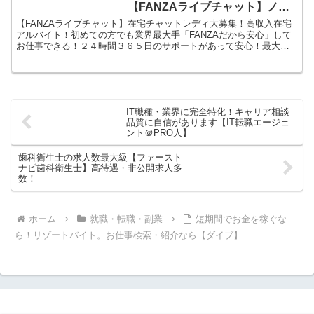
【FANZAライブチャット】ノル
マ一切無し！
【FANZAライブチャット】在宅チャットレディ大募集！高収入在宅
アルバイト！初めての方でも業界最大手「FANZAだから安心」して
お仕事できる！２４時間３６５日のサポートがあって安心！最大時
給７５００円！全国から自宅でお仕事できます。ノルマ一切無し！
あなたの好きな時間に働けます
IT職種・業界に完全特化！キャリア相談
品質に自信があります【IT転職エージェ
ント＠PRO人】
歯科衛生士の求人数最大級【ファースト
ナビ歯科衛生士】高待遇・非公開求人多
数！
ホーム
就職・転職・副業
短期間でお金を稼ぐな
ら！リゾートバイト。お仕事検索・紹介なら【ダイブ】