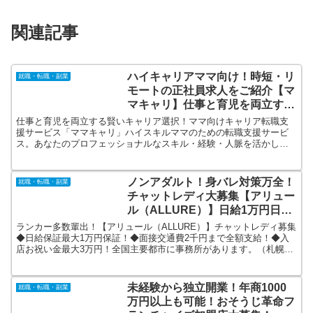
関連記事
ハイキャリアママ向け！時短・リ
就職・転職・副業
モートの正社員求人をご紹介【マ
マキャリ】仕事と育児を両立する
賢いキャリア選択！
仕事と育児を両立する賢いキャリア選択！ママ向けキャリア転職支
援サービス「ママキャリ」ハイスキルママのための転職支援サービ
ス。あなたのプロフェッショナルなスキル・経験・人脈を活かし、
ライフスタイルに合わせて「時短」や「在宅」でお仕事ができる職
場をご紹介
ノンアダルト！身バレ対策万全！
就職・転職・副業
チャットレディ大募集【アリュー
ル（ALLURE）】日給1万円日払
い保証！
ランカー多数輩出！【アリュール（ALLURE）】チャットレディ募集
◆日給保証最大1万円保証！◆面接交通費2千円まで全額支給！◆入
店お祝い金最大3万円！全国主要都市に事務所があります。（札幌、
仙台、東京、千葉、名古屋、福岡）社保完備、送迎あり、シャワー
室あり、フリードリンクあり、お菓子食べ放題
未経験から独立開業！年商1000
就職・転職・副業
万円以上も可能！おそうじ革命フ