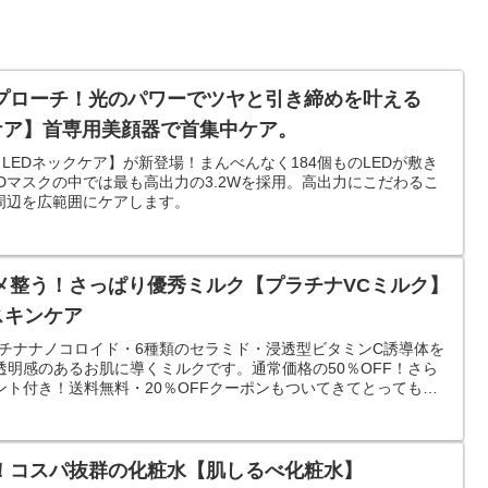
プローチ！光のパワーでツヤと引き締めを叶える
ケア】首専用美顔器で首集中ケア。
LEDネックケア】が新登場！まんべんなく184個ものLEDが敷き
Dマスクの中では最も高出力の3.2Wを採用。高出力にこだわるこ
周辺を広範囲にケアします。
メ整う！さっぱり優秀ミルク【プラチナVCミルク】
スキンケア
ラチナナノコロイド・6種類のセラミド・浸透型ビタミンC誘導体を
明感のあるお肌に導くミルクです。通常価格の50％OFF！さら
ト付き！送料無料・20％OFFクーポンもついてきてとってもお
！コスパ抜群の化粧水【肌しるべ化粧水】