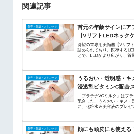
関連記事
首元の年齢サインにア
美容・美肌・スキンケア
【VリフトLEDネック
待望の首専用美顔器【Vリフト
詰められており、既存するLE
とで、LEDがより広がり、首
うるおい・透明感・キ
美容・美肌・スキンケア
浸透型ビタミンC配合
「プラチナVCミルク」はプ
配合した、うるおい・キメ・透
に、化粧水＆美容液のプレゼン
得！
顔にも頭皮にも使える
美容・美肌・スキンケア