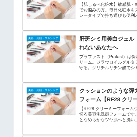
【肌しるべ化粧水】敏感肌・
でお悩みの方。毎日化粧水を
レータイプで持ち運びも便利
まで全身につかえる高保湿化
肝斑シミ用美白ジェル【
美容・美肌・スキンケア
れないあなたへ
プラファスト（Prafast
リーム。ジラウロイルグルタ
守る。グリチルリチン酸でシ
白成分でメラニン生成信号を
クッションのような弾
美容・美肌・スキンケア
フォーム【RF28 クリ
【RF28 クリーミーフォー
切る美容泡洗顔フォームです
となめらかなツヤ肌へと洗い
早い泡立てを実現しました。