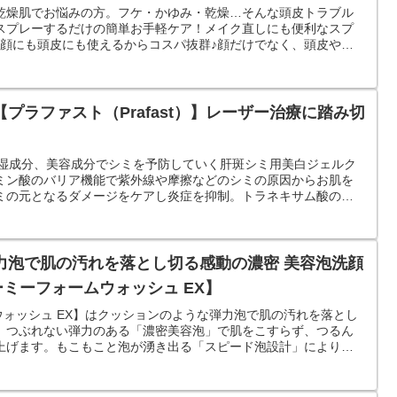
乾燥肌でお悩みの方。フケ・かゆみ・乾燥…そんな頭皮トラブル
スプレーするだけの簡単お手軽ケア！メイク直しにも便利なスプ
♪顔にも頭皮にも使えるからコスパ抜群♪顔だけでなく、頭皮や体
粧水です！
プラファスト（Prafast）】レーザー治療に踏み切
）は保湿成分、美容成分でシミを予防していく肝斑シミ用美白ジェルク
ミン酸のバリア機能で紫外線や摩擦などのシミの原因からお肌を
ミの元となるダメージをケアし炎症を抑制。トラネキサム酸の美
ブロック。
力泡で肌の汚れを落とし切る感動の濃密 美容泡洗顔
ーミーフォームウォッシュ EX】
ムウォッシュ EX】はクッションのような弾力泡で肌の汚れを落とし
。つぶれない弾力のある「濃密美容泡」で肌をこすらず、つるん
上げます。もこもこと泡が湧き出る「スピード泡設計」により素