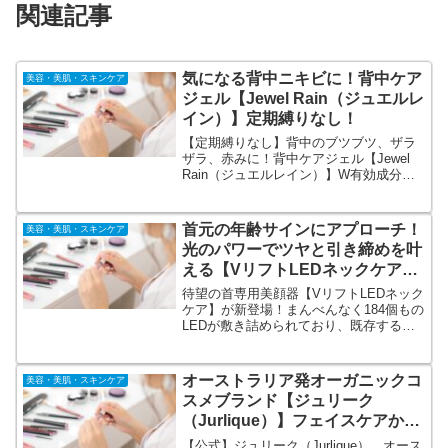
関連記事
気になる背中ニキビに！背中ケア
美容・美肌・スキンケア
ジェル【Jewel Rain（ジュエルレ
イン）】定期縛りなし！
【定期縛りなし】背中のブツブツ、ザラ
ザラ、赤みに！背中ケアジェル【Jewel
Rain（ジュエルレイン）】W有効成分と
独自浸透技術！医療従事者が選ぶ背中ケ
アランキング1位！60日間返金保証付き！
敏感肌の方にも安心してお使いいただけ
首元の年齢サインにアプローチ！
美容・美肌・スキンケア
る「60日間返金保証」もご用意しており
光のパワーでツヤと引き締めを叶
ます。
える【VリフトLEDネックケア】
首専用美顔器で首集中ケア。
待望の首専用美顔器【VリフトLEDネック
ケア】が新登場！まんべんなく184個もの
LEDが敷き詰められており、既存する
LEDマスクの中では最も高出力の3.2Wを
採用。高出力にこだわることで、LEDが
より広がり、首周辺を広範囲にケアしま
オーストラリア発オーガニックコ
美容・美肌・スキンケア
す。
スメブランド【ジュリーク
（Jurlique）】フェイスケアから
ハンド＆ボディケアまで。
【公式】ジュリーク（Jurlique）。オース