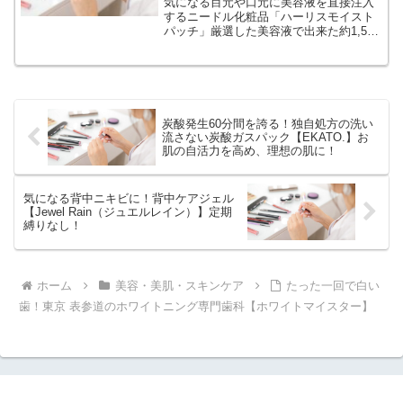
気になる目元や口元に美容液を直接注入
するニードル化粧品「ハーリスモイスト
パッチ」厳選した美容液で出来た約1,500
本の極細ニードル（針）を肌に直接注入
することで、深い浸透力を実現しまし
た！成分にもこだわり、ヒアルロン酸の
約20倍以上のパワーのプロテオグリカン
を配合。
炭酸発生60分間を誇る！独自処方の洗い
流さない炭酸ガスパック【EKATO.】お
肌の自活力を高め、理想の肌に！
気になる背中ニキビに！背中ケアジェル
【Jewel Rain（ジュエルレイン）】定期
縛りなし！
ホーム
美容・美肌・スキンケア
たった一回で白い
歯！東京 表参道のホワイトニング専門歯科【ホワイトマイスター】