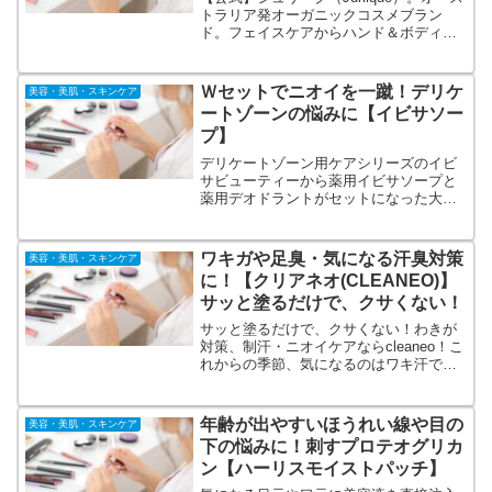
トラリア発オーガニックコスメブラン
ド。フェイスケアからハンド＆ボディケ
アまで。いずれも、自然由来成分ならで
はの柔らかなテクスチャーと香りで、肌
をすこやかに整え、内側から輝くような
Ｗセットでニオイを一蹴！デリケ
美容・美肌・スキンケア
美しさへと導きます。
ートゾーンの悩みに【イビサソー
プ】
デリケートゾーン用ケアシリーズのイビ
サビューティーから薬用イビサソープと
薬用デオドラントがセットになった大変
お得な商品が登場！デリケートゾーンで
悩んでいる女性の声をサロンスタッフが
聞いて、それを商品づくりに活かしてお
ワキガや足臭・気になる汗臭対策
美容・美肌・スキンケア
ります。商品ありきではなく、悩みあり
に！【クリアネオ(CLEANEO)】
きで生まれた商品です。
サッと塗るだけで、クサくない！
サッと塗るだけで、クサくない！わきが
対策、制汗・ニオイケアならcleaneo！こ
れからの季節、気になるのはワキ汗で臭
いなんてありえない！早めの対策をする
ならクリアネオで。わきが、皮膚汗臭
（足のニオイなど）、制汗、40代以上の
年齢が出やすいほうれい線や目の
美容・美肌・スキンケア
汗臭対策に！
下の悩みに！刺すプロテオグリカ
ン【ハーリスモイストパッチ】