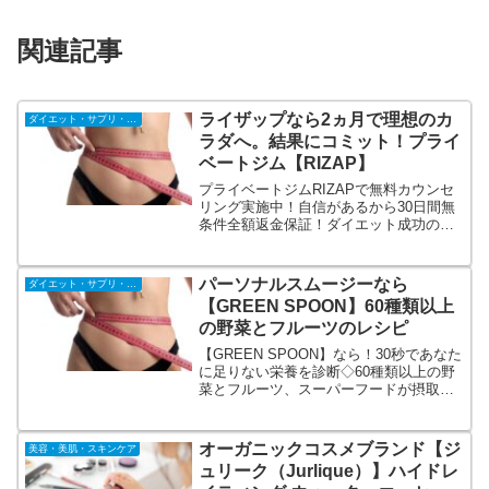
関連記事
ライザップなら2ヵ月で理想のカ
ダイエット・サプリ・飲料
ラダへ。結果にコミット！プライ
ベートジム【RIZAP】
プライベートジムRIZAPで無料カウンセ
リング実施中！自信があるから30日間無
条件全額返金保証！ダイエット成功の秘
訣はマンツーマントレーニング！完全個
室で専属トレーナーによるマンツーマン
トレーニング。一人ひとりに合った食生
パーソナルスムージーなら
ダイエット・サプリ・飲料
活やメンタルのマネージメント。1回50
【GREEN SPOON】60種類以上
分、週に2回の無理ないトレーニング。
の野菜とフルーツのレシピ
【GREEN SPOON】なら！30秒であなた
に足りない栄養を診断◇60種類以上の野
菜とフルーツ、スーパーフードが摂取可
能◇甘味料・保存料・着色料・香料フリ
ー◇料理家・管理栄養士監修◇出会った
ことのないGREEN SPOONオリジナルレ
オーガニックコスメブランド【ジ
美容・美肌・スキンケア
シピ
ュリーク（Jurlique）】ハイドレ