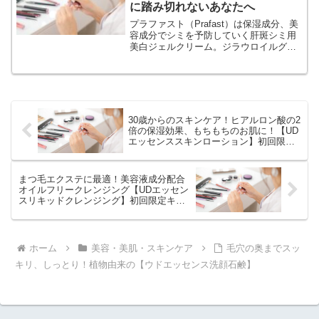
に踏み切れないあなたへ
プラファスト（Prafast）は保湿成分、美
容成分でシミを予防していく肝斑シミ用
美白ジェルクリーム。ジラウロイルグル
タミン酸のバリア機能で紫外線や摩擦な
どのシミの原因からお肌を守る。グリチ
ルリチン酸でシミの元となるダメージを
ケアし炎症を抑制。トラネキサム酸の美
白成分でメラニン生成信号をブロック。
30歳からのスキンケア！ヒアルロン酸の2
倍の保湿効果、もちもちのお肌に！【UD
エッセンススキンローション】初回限定
キャンペーン！
まつ毛エクステに最適！美容液成分配合
オイルフリークレンジング【UDエッセン
スリキッドクレンジング】初回限定キャ
ンペーン！
ホーム
美容・美肌・スキンケア
毛穴の奥までスッ
キリ、しっとり！植物由来の【ウドエッセンス洗顔石鹸】