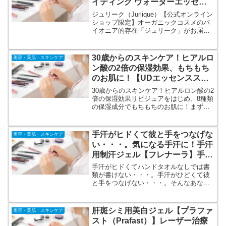
イティング ウォーターエッセン
ス 化粧水スターターキット
ジュリーク（Jurlique）【公式オンライン
ショップ限定】オーガニックコスメのパ
イオニア的存在「ジュリーク」がお届け
する。人気化粧水を1.5ヶ月たっぷり試せ
るスキンケアセット。今なら全品送料無
料！化粧水・メイク落とし・洗顔料のミ
30歳からのスキンケア！ヒアルロ
美容・美肌・スキンケア
ニサイズをセットに。
ン酸の2倍の保湿効果、もちもち
のお肌に！【UDエッセンススキ
ンローション】初回限定キャンペ
30歳からのスキンケア！ヒアルロン酸の2
ーン！
倍の保湿効果リピジュアをはじめ、8種類
の保湿成分でもちもちのお肌に！まずは
お試し！5280円→3190円の初回限定キャ
ンペーン。【UDエッセンススキンローシ
ョン】公式オンラインショップ。お肌の
手汗がヒドくて彼と手をつなげな
美容・美肌・スキンケア
弱い方も毎日ご使用いただけます。
い・・・。気になる手汗に！手汗
用制汗ジェル【フレナーラ】手汗
がヒドくてお悩みの方に
手汗がヒドくてハンドタオルなしでは書
類が書けない・・・。手汗がひどくて彼
と手をつなげない・・・。そんなあなた
に 手汗用制汗ジェル フレナーラ。手汗の
原因であるエクリン線に作用するよう、
薬用ジェルが汗腺に浸透し、気になる手
肝斑シミ用美白ジェル【プラファ
美容・美肌・スキンケア
汗を防いでくれます。
スト（Prafast）】レーザー治療