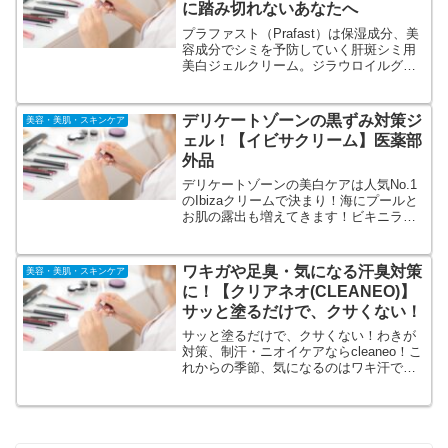
に踏み切れないあなたへ
プラファスト（Prafast）は保湿成分、美
容成分でシミを予防していく肝斑シミ用
美白ジェルクリーム。ジラウロイルグル
タミン酸のバリア機能で紫外線や摩擦な
どのシミの原因からお肌を守る。グリチ
ルリチン酸でシミの元となるダメージを
デリケートゾーンの黒ずみ対策ジ
美容・美肌・スキンケア
ケアし炎症を抑制。トラネキサム酸の美
ェル！【イビサクリーム】医薬部
白成分でメラニン生成信号をブロック。
外品
デリケートゾーンの美白ケアは人気No.1
のIbizaクリームで決まり！海にプールと
お肌の露出も増えてきます！ビキニライ
ン、デリケートゾーンを美白ケアしてセ
クシー度UP！黒ずみや肌荒れしたアンダ
ーをスベスベに導きます！デリケートゾ
ワキガや足臭・気になる汗臭対策
美容・美肌・スキンケア
ーン美白人気No.1商品★イビサクリーム
に！【クリアネオ(CLEANEO)】
（医薬部外品）
サッと塗るだけで、クサくない！
サッと塗るだけで、クサくない！わきが
対策、制汗・ニオイケアならcleaneo！こ
れからの季節、気になるのはワキ汗で臭
いなんてありえない！早めの対策をする
ならクリアネオで。わきが、皮膚汗臭
（足のニオイなど）、制汗、40代以上の
汗臭対策に！