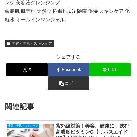
ング 美容液クレンジング
敏感肌 肌荒れ 天然ウド抽出成分 除菌 保湿 スキンケア 化
粧水 オールインワンジェル
美容・美肌・スキンケア
シェアする
X
Facebook
LINE
コピー
関連記事
紫外線対策！美容、健康に！飲む
美容・美肌・スキンケア
高濃度ビタミンC【リポスエイド