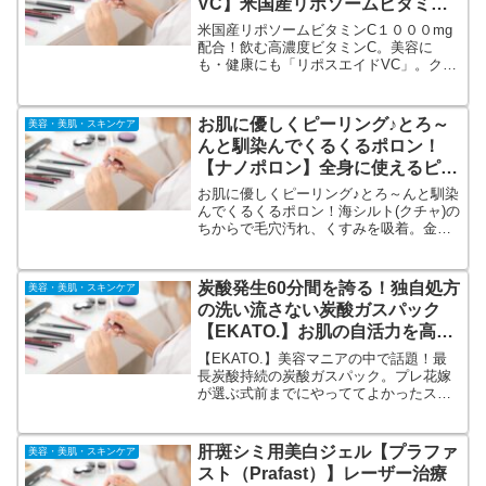
VC】米国産リポソームビタミン
C1000mg配合
米国産リポソームビタミンC１０００mg
配合！飲む高濃度ビタミンC。美容に
も・健康にも「リポスエイドVC」。クリ
ニック発想の自宅で毎日飲む高濃度ビタ
ミンCサプリメントです。通常のビタミ
ンCよりも吸収率、持続率が2倍以上高い
お肌に優しくピーリング♪とろ～
美容・美肌・スキンケア
「リポソーム型ビタミンC」を採用して
んと馴染んでくるくるポロン！
います。
【ナノポロン】全身に使えるピー
リングジェル♪
お肌に優しくピーリング♪とろ～んと馴染
んでくるくるポロン！海シルト(クチャ)の
ちからで毛穴汚れ、くすみを吸着。金箔
入りのこんにゃくスクラブ。顔だけでな
く全身に使えるピーリングジェル♪カシス
&グリーンリーフの爽やかな香り！
炭酸発生60分間を誇る！独自処方
美容・美肌・スキンケア
の洗い流さない炭酸ガスパック
【EKATO.】お肌の自活力を高
め、理想の肌に！
【EKATO.】美容マニアの中で話題！最
長炭酸持続の炭酸ガスパック。プレ花嫁
が選ぶ式前までにやっててよかったスキ
ンケア。人生で1度きりの大切な日に向け
てお肌のケアは入念にしたいと考えてい
る方は多いと思います。でも何からした
肝斑シミ用美白ジェル【プラファ
美容・美肌・スキンケア
らいいのか・・・。エステのメニューで
スト（Prafast）】レーザー治療
も取り入れられている炭酸ガスパック