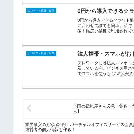
0円から導入できるクラ
ビジネス・投資・起業
0円から導入できるクラウド
に合わせて誰でも簡単。給与、
破！幅広い業種で利用されて
法人携帯・スマホがお
ビジネス・投資・起業
テレワークには法人スマホ！
及している今、ビジネス用ス
でスマホを使うなら“法人契
ので、お気軽にお申し込みく
全国の電気屋さん必見！集客・売
人】
業界最安の月額500円！バーチャルオフィスサービス会
運営者の個人情報を守る！