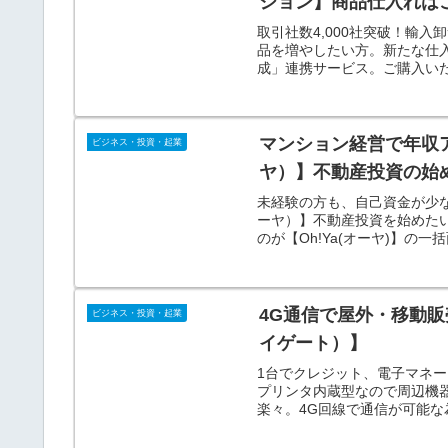
ション】商品仕入れは
取引社数4,000社突破！輸
品を増やしたい方。新たな仕入
成」連携サービス。ご購入い
ております。
マンション経営で年収ア
ビジネス・投資・起業
ヤ）】不動産投資の始
未経験の方も、自己資金が少な
ーヤ）】不動産投資を始めた
のが【Oh!Ya(オーヤ)】
要です。
4G通信で屋外・移動販
ビジネス・投資・起業
イゲート）】
1台でクレジット、電子マネー
プリンタ内蔵型なので周辺機
楽々。4G回線で通信が可能