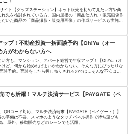
ここ！
入卸サイト【グッズステーション】ネット販売を初めて見たい方や商
れ先を検討されている方。国内屈指の「商品仕入れ + 販売画像作
ただいた商品の「商品撮影・販売用画像」の作成サービスも実施し
ップ！不動産投資一括面談予約【Oh!Ya（オー
め方がわからない方へ
い方も。マンション、アパート経営で年収アップ！【Oh!Ya（オ
いけど、何から始めればよいかわからない。そんな方にぴったりな
の一括面談予約。面談をしたら押し売りされるのでは…そんな不安は不
売でも活躍！マルチ決済サービス【PAYGATE（ペ
、QRコード対応。マルチ決済端末【PAYGATE（ペイゲート）】
器の準備は不要。スマホのようなタッチパネル操作で持ち運びも
な為、屋外、移動販売などのシーンでも活躍。