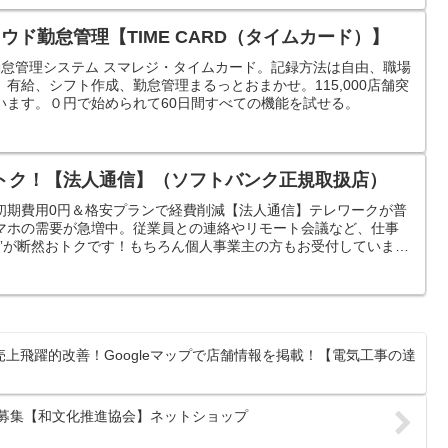
ウド勤怠管理【TIME CARD（タイムカード）】
勤怠管理システム スマレジ・タイムカード。記録方法は自由、職場
有給、シフト作成、勤怠管理まるっとおまかせ。115,000店舗突
います。０円で始められて60日間すべての機能を試せる。
トク！【法人通信】（ソフトバンク正規取扱店）
初期費用0円＆格安プランで経費削減【法人通信】テレワークが普
マホの需要が急増中。従業員との連絡やリモート会議など、仕事
約”が断然おトクです！もちろん個人事業主の方もお受付しています
ださい！
上飛躍的改善！Googleマップで店舗情報を掲載！【電気工事の達
員募集【和文化推進協会】ネットショップ