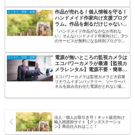
求。低金利時代の今が始め時。お客様が
比較する際に手間だった入力作業が一回
で済み、複数社ある不動産会社に迷わず
作品が売れる！個人情報を守る！
ビジネス・投資・起業
一括で申込できるサイトです。
ハンドメイド作家向け支援プログ
ラム。作品を創るだけじゃない。
作品を売る！
「ハンドメイド作品がなかなか売れな
い」そんなハンドメイド作家向けに、3つ
のサービスが無料になる特別プログラム
をご用意。ハンドメイド作家は「作家」
つまり「モノを作るのが得意な人」であ
りますが「モノを売る事」が苦手な人が
電源が無いところの監視カメラは
ビジネス・投資・起業
多いです。その苦手な「売る」を支援す
エコパワーカメラが最適【監視カ
るプログラムがこのプログラムになりま
メラレンタル】電源不要・簡単設
す。
置・防犯設定も！
エコパワーカメラは監視カメラと大容量
リチウムイオンバッテリー、ソーラーパ
ネルを組み合わせた電源がとれない場所
に特化した監視カメラのレンタルサービ
スです。大容量リチウムイオンバッテリ
ー搭載！充電無しで、最大25日間連続稼
働！監視カメラレンタルならエコパワー
カメラ。
法人・個人お取引き可！ネット販売向け
輸入雑貨卸サイト【グッズステーショ
ン】商品仕入れはここ！