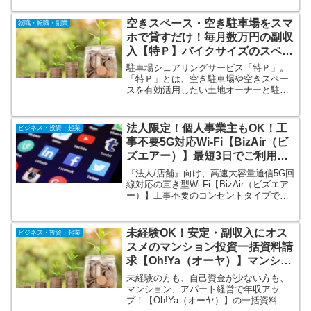
ミナー」全国各地で開催中！お金のプロ
であるFP（ファイナンシャルプランナ
空きスペース・空き駐車場をスマ
就職・転職・副業
ー）が、貯蓄・節約・家計改善など様々
ホで貸すだけ！毎月数万円の副収
なテーマで『賢いマネー運用術』を教え
入【特Ｐ】バイクサイズのスペー
ます！
スでもＯＫ！
駐車場シェアリングサービス「特Ｐ」。
「特Ｐ」とは、空き駐車場や空きスペー
スを有効活用したい土地オーナーと駐車
場を探すドライバーをマッチングする駐
車場シェアリングサービスです。駐車場
の登録料は無料です。設備投資やランニ
法人限定！個人事業主もOK！工
ビジネス・投資・起業
ングコストも一切かかりません。バイク
事不要5G対応Wi-Fi【BizAir（ビ
サイズのスペースでもＯＫ。
ズエアー）】最短3日でご利用可
能！法人・店舗向けWi-Fi
『法人/店舗』向け、高速大容量通信5G回
線対応の置き型Wi-Fi【BizAir（ビズエア
ー）】工事不要のコンセントタイプで最
短3営業日で使い始められます！事務所
(オフィス)や会議室、店舗、ワークスペー
スなどコンセントがあれば手軽に簡単に
未経験OK！安定・副収入にオス
ビジネス・投資・起業
設置が可能です。
スメのマンション投資一括資料請
求【Oh!Ya（オーヤ）】マンショ
ン経営で年収アップする方続出！
未経験の方も、自己資金が少ない方も、
マンション、アパート経営で年収アッ
プ！【Oh!Ya（オーヤ）】の一括資料請