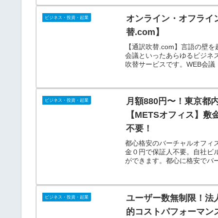
オンライン・オフライ
ビジネス・投資・起業
替.com】
【通訳吹替.com】言語の壁
会議といったあらゆるビジネ
吹替サービスです。WEB会
月額880円〜！東京
ビジネス・投資・起業
【METSオフィス】
不要！
都心格安のバーチャルオフィス【M
金０円で保証人不要。自社ビ
ができます。都心に格安でバ
ユーザー数無制限！法人向
ビジネス・投資・起業
的コストパフォーマン