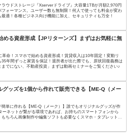
ウドストレージ『Xserverドライブ』大容量1TBが月額2,970円
パフォーマンス。ユーザー数も無制限！何人で使っても料金が変わ
も最適！各種ビジネス向け機能に加え、セキュリティも万全！
始める資産形成【JPリターンズ】まずはお気軽に無
。
に革命！スマホで始める資産形成！賃貸収入は10年固定！変動リ
も35年間ずっと家賃を保証！退所者が出た際でも、原状回復義務は
ままでにない、不動産投資」まずは動画セミナーをご覧ください♪
グッズを1個から作れて販売できる【ME-Q（メー
簡単に作れる【ME-Q（メーク）】誰でもオリジナルグッズが作
ンターネットが繋がる環境であれば、お持ちのスマートフォンから
。もちろん画像制作や編集ソフトも必要なくスマホ・タブレット・
能。