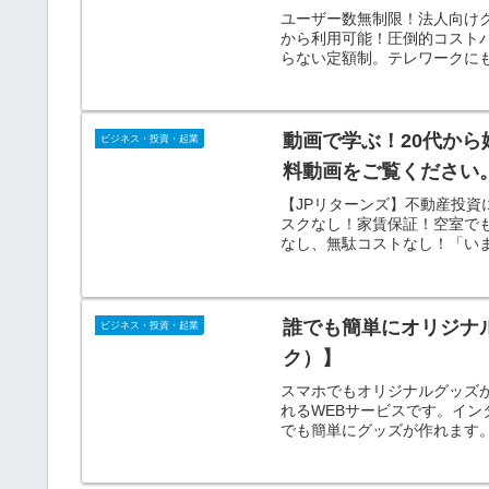
ユーザー数無制限！法人向けクラ
から利用可能！圧倒的コスト
らない定額制。テレワークに
動画で学ぶ！20代から
ビジネス・投資・起業
料動画をご覧ください
【JPリターンズ】不動産投資
スクなし！家賃保証！空室で
なし、無駄コストなし！「い
誰でも簡単にオリジナル
ビジネス・投資・起業
ク）】
スマホでもオリジナルグッズが
れるWEBサービスです。イ
でも簡単にグッズが作れます
パソコン一つで簡単に作成可