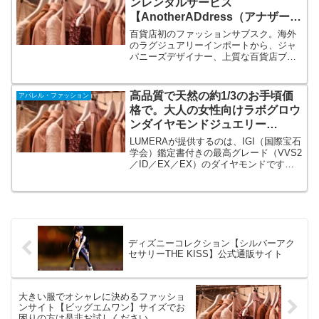
ンレンタルサービス
他
【AnotherADdress（アナザーア
ドレス）】
百貨店初のファッションサブスク。海外
のラグジュアリーインポートから、ジャ
パニーズデザイナー、上質な百貨店ブラ
ンドまで揃う、憧れブランドのファッシ
ョンサブスクなら【AnotherADdress（ア
ナザーアドレス）】ファッションは自分
高品質で天然の約1/3のお手頃価
アパレル・ファッション
で選ぶのも醍醐味の一つ！借りる服を自
格で。大人の女性向けラボグロウ
分で選べます。
ンダイヤモンドジュエリー
【LUMERA】私のために選ぶダ
LUMERAが提供するのは、IGI（国際宝石
イヤモンド。
学会）鑑定書付きの最高グレード（VVS2
／ID／EX／EX）のダイヤモンドです。
天然ダイヤモンドより手の届きやすい価
格で最高級の輝きをより身近に。欧米で
はすでに海外セレブや著名人が愛用して
います。
ディズニーコレクション【シルバーアク
セサリーTHE KISS】公式通販サイト
大きい服でオシャレに決めるファッショ
ンサイト【ビッグエムワン】サイズでお
困りの方は是非お試しください