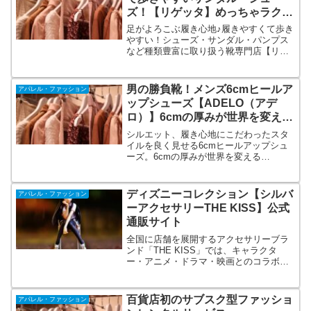
ズ！【リゲッタ】めっちゃラク！
スイスイ歩ける♪
足がよろこぶ履き心地♪履きやすくて歩き
やすい！シューズ・サンダル・パンプス
など種類豊富に取り扱う靴専門店【リゲ
ッタ公式ショップ】足裏にぴったりフィ
ットのインソールで負担を分散。ローリ
ング歩行をサポートするアウトソール形
男の勝負靴！メンズ6cmヒールア
アパレル・ファッション
状。オシャレなだけじゃない機能性も兼
ップシューズ【ADELO（アデ
ね備えたアッパーデザイン。
ロ）】6cmの厚みが世界を変え
る。男のスタイルを良く見せる
シルエット、履き心地にこだわったスタ
靴。
イルを良く見せる6cmヒールアップシュ
ーズ。6cmの厚みが世界を変える
【ADELO（アデロ）】これまでのシーク
レットシューズにはない、シルエットの
美しさと、クオリティの高さが特徴で
ディズニーコレクション【シルバ
アパレル・ファッション
す。これでコンプレックスを解消。
ーアクセサリーTHE KISS】公式
通販サイト
全国に店舗を展開するアクセサリーブラ
ンド「THE KISS」では、キャラクタ
ー・アニメ・ドラマ・映画とのコラボレ
ーションアクセサリーを企画・販売して
います。コラボの一例。アニメ⇒マクロ
スF、ワンピース、エヴァンゲリオン。キ
百貨店初のサブスク型ファッショ
アパレル・ファッション
ャラクター⇒ディズニー、ハローキティ