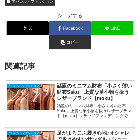
アパレル・ファッション
シェアする
X
Facebook
LINE
コピー
関連記事
話題のミニマム財布「小さく薄い
アパレル・ファッション
財布Saku」上質な革小物を扱う
レザーブランド【moku】
話題のミニマム財布「小さく薄い財布
Saku」上質な革小物を扱うレザーブラン
ド【moku】クラウドファンディングで
1300個以上を売った話題のミニマム財布
「小さく薄い財布Saku」を企画販売して
います。全品1点から送料無料、ラッピン
足がよろこぶ履き心地♪オシャレ
アパレル・ファッション
グ・刻印も無料対応。
で歩きやすいサンダル・シュー