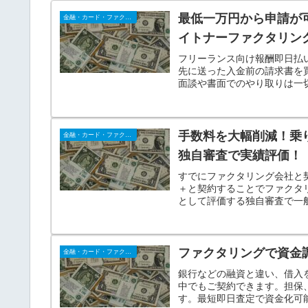
最低一万円から申請が
金融・カード・ファクタリング
イトナーファクタリン
フリーランス向け報酬即日払
先に送った入金前の請求書を
面談や書面でのやり取りは一
手数料を大幅削減！乗
金融・カード・ファクタリング
独自審査で実績評価！
すでにファクタリング会社と
＋と契約することでファクタ
として評価する独自審査で一
ファクタリングで資金
金融・カード・ファクタリング
銀行などの融資と違い、借入
中でもご契約できます。担保
す。最短即日査定で資金化可