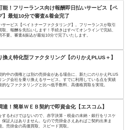
可能！フリーランス向け報酬即日払いサービス【ペ
グ】最短10分で審査&着金完了
いサービス【ペイトナーファクタリング】。フリーランスが取引
買取、報酬を先払いします！手続きはすべてオンラインで完結、
切不要。審査&振込が最短10分で完了いたします。
り換え特化型ファクタリング【のりかえPLUS＋】
契約中の債権とは別の売掛金がある場合に、新たにのりかえPLUS
リング会社を乗り換えるサービス。すでに利用している点を実績
般的なファクタリングと比べ低手数料、高価格買取を実現。
調達！簡単ＷＥＢ契約で即資金化【エスコム】
をするわけではないので、赤字決算・税金の未納・銀行をリスケ
、保証人はありません。なので売掛金さえあればご契約出来ま
能。売掛金の高価買取、スピード買取。