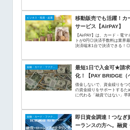
移動販売でも活躍！カ
ビジネス・投資・起業
サービス【AirPAY】
【AirPAY】は、カード・
トが0円◎決済手数料は業界
決済端末1台で決済できる！
全ての銀行で0円！
最短1日で入金可★請
金融・カード・ファクタリング
化！【PAY BRIDG
借金しないで、資金繰りをつな
の資金繰りをサポートするた
に代わる「融資ではない」早
買取り、スピーディに現金化
即日資金調達！つなぎ
金融・カード・ファクタリング
ーランスの方へ。融資