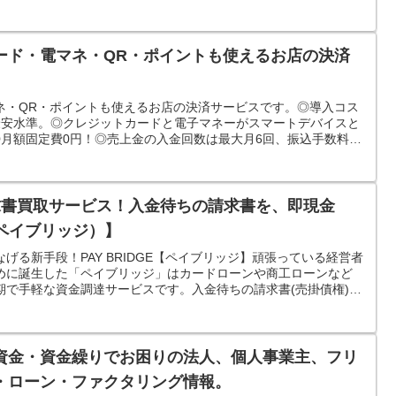
ード・電マネ・QR・ポイントも使えるお店の決済
電マネ・QR・ポイントも使えるお店の決済サービスです。◎導入コス
最安水準。◎クレジットカードと電子マネーがスマートデバイスと
◎月額固定費0円！◎売上金の入金回数は最大月6回、振込手数料も
求書買取サービス！入金待ちの請求書を、即現金
E（ペイブリッジ）】
げる新手段！PAY BRIDGE【ペイブリッジ】頑張っている経営者
めに誕生した「ペイブリッジ」はカードローンや商工ローンなど
期で手軽な資金調達サービスです。入金待ちの請求書(売掛債権)を
資金・資金繰りでお困りの法人、個人事業主、フリ
・ローン・ファクタリング情報。