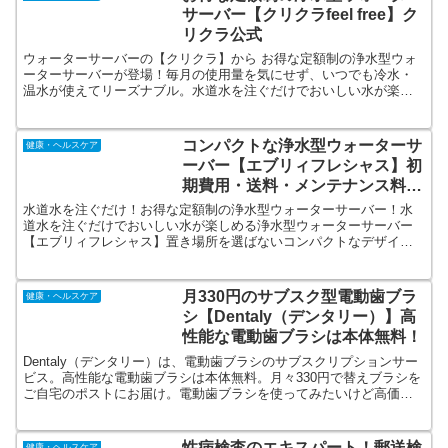
サーバー【クリクラfeel free】ク
リクラ公式
ウォーターサーバーの【クリクラ】から お得な定額制の浄水型ウォ
ーターサーバーが登場！毎月の使用量を気にせず、いつでも冷水・
温水が使えてリーズナブル。水道水を注ぐだけでおいしい水が楽し
めます。1回の給水でたっぷり12L使える！定額料金以外の料金は一
切不要！
コンパクトな浄水型ウォーターサ
健康・ヘルスケア
ーバー【エブリィフレシャス】初
期費用・送料・メンテナンス料す
べて0円！
水道水を注ぐだけ！お得な定額制の浄水型ウォーターサーバー！水
道水を注ぐだけでおいしい水が楽しめる浄水型ウォーターサーバー
【エブリィフレシャス】置き場所を選ばないコンパクトなデザイン
が魅力。リーズナブルな定額制で好きな時に好きなだけ温水・冷水
が使えます！
月330円のサブスク型電動歯ブラ
健康・ヘルスケア
シ【Dentaly（デンタリー）】高
性能な電動歯ブラシは本体無料！
Dentaly（デンタリー）は、電動歯ブラシのサブスクリプションサー
ビス。高性能な電動歯ブラシは本体無料。月々330円で替えブラシを
ご自宅のポストにお届け。電動歯ブラシを使ってみたいけど高価だ
から気軽に始められない、手磨きではすみずみまでキレイに磨けて
いる気がしない、そんな悩みも解決致します。
性病検査のエキスパート！郵送検
健康・ヘルスケア