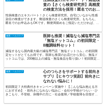
査の【さくら検査研究所】高精度
の検査方法を採用！匿名でのお申
込みもOK！
性病検査のエキスパート！さくら検査研究所。自宅にいながら性感
染症の検査ができます。郵送検査のさくら検査研究所。もちろん、
匿名でのお申込みもOKです。郵便局留めをご指定いただければ、ご
自宅ではなく、ご指定の郵便局にて受け取り可能ですので、誰にも
知られずに検査を受けることができます。
医師も推奨！減塩なら減塩専門店
健康・ヘルスケア
「無塩ドットコム」の初回限定・
8種調味料セット！
減塩するなら国内最大級の減塩専門店「無塩ドットコム」の初回限
定セットがとてもお得です。医師も推奨のお店だから安心。無塩ド
ットコムでは、200種以上の減塩・無塩食品を取り扱い！初回限定セ
ットは、送料込みで、8種の減塩調味料や食品がとてもお得に試せま
す。
心のつらさをサポートする前向き
健康・ヘルスケア
サプリ【ヒキウツ笑顔】前向きに
なれない悩みに！
初回限定７大特典付きキャンペーン実施中！【こんな悩み抱える方
におすすめ】・前向きになれない悩みに・会社や学校がつらい・ひ
きこもり、不登校、休職中の方に・社会復帰／学校復帰を目指す方
へ