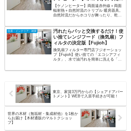
り、乾燥する心配がありません！
【ケノンヒーター】両面遠赤外線＋両面
体を芯から温めます！
輻射熱＋自然対流のトリプル 暖房器具。
自然対流だからホコリが舞ったり、乾燥
する心配ありません！内部フィンはアル
ミ素材を採用。高速熱伝導で短時間で温
まる！片面式の暖房器具と違い、器具を
汚れたらパッと交換するだけ！使
住居・インテリア・雑貨
中心として部屋全体を温める！ちなみに
い捨てレンジフード（換気扇）フ
片面運転も可能です！
ィルタの決定版【Fujioh】
換気扇フィルター専門店フジオーショッ
プ【Fujioh】使い捨ての「エコシアフィ
ルタ」、水で油汚れを簡単に洗える「ア
クアスリットフィルタ」、レンジフード
／換気扇専用洗剤「サットレール」から
空気を清浄するダイニング照明「クーキ
レイ」、各種交換部品まで。
東京、家賃3万円からの【シェアドアパー
トメント】WEBで入居手続きが可能！
世界の木材（無垢材・集成材他）を1枚か
らお届け【木材通販のマルトクショッ
プ】