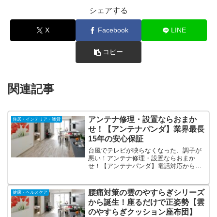
シェアする
X
Facebook
LINE
コピー
関連記事
アンテナ修理・設置ならおまか
住居・インテリア・雑貨
せ！【アンテナパンダ】業界最長
15年の安心保証
台風でテレビが映らなくなった、調子が
悪い！アンテナ修理・設置ならおまか
せ！【アンテナパンダ】電話対応から現
地調査、お見積り、修理施工まですべて
自社一括で実施。また、工事完了後15年
の安心保証のため、初めての利用でも安
腰痛対策の雲のやすらぎシリーズ
健康・ヘルスケア
心！困ったときはアンテナパンダに是非
から誕生！座るだけで正姿勢【雲
ご連絡ください。
のやすらぎクッション座布団】