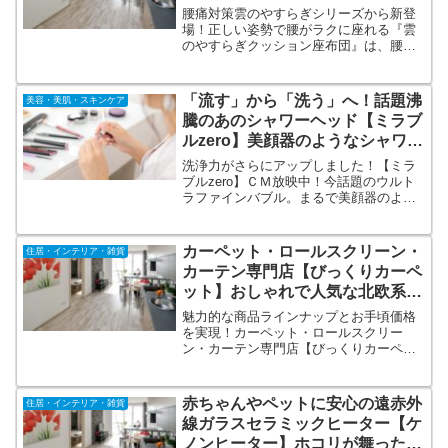
腰痛対策雲のやすらぎシリーズから新登
場！正しい姿勢で腰がラクに座れる『雲
のやすらぎクッション座布団』は、腰の
専門家、整体院の院長もお墨付きで、背
中が丸まりにくく、お尻をしっかりサポ
ートしてくれるので、理想の姿勢に保つ
「流す」から「洗う」へ！話題沸
美容・美肌・スキンケア
ことができます。軽量でコンパクトだか
騰のあのシャワーヘッド【ミラブ
ら持ち運びも楽ちん。
ルzero】美顔器のようなシャワー
ヘッド！
洗浄力がさらにアップしました！【ミラ
ブルzero】ＣＭ放映中！今話題のウルト
ラファインバブル。まるで美顔器のよう
なシャワーヘッド。洗剤を使わなくても
油性マジックが落ちる洗浄力。節水効果
付き！オリジナル「ミラブルzero お役立
カーペット・ロールスクリーン・
住居・インテリア・雑貨
ちブック」付きの正式通販。
カーテン専門店【びっくりカーペ
ット】おしゃれで人気な北欧系か
らナチュラルまで
魅力的な商品ラインナップとお手頃価格
を実現！カーペット・ロールスクリー
ン・カーテン専門店【びっくりカーペッ
ト】インスタ映えするおしゃれで人気な
ヴィンテージ系、インダストリアル系、
北欧系はもちろん、ナチュラルな商品や
赤ちゃんやペットに安心の遠赤外
住居・インテリア・雑貨
機能性にこだわった商品まで多数取り揃
線ガラスセラミックヒーター【ケ
えております。
ノンヒーター】ホコリが舞った