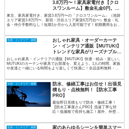
3.8万円〜！家具家電付き【クロ
スワンルーム】敷金礼金0円。仲
介手数料0円。池袋・渋谷・新宿
東京、家具家電付き、家賃3.8万円〜の「クロスワンルーム」（池袋
エリア。
エリア家賃3.8万円〜、新宿・渋谷エリア家賃6万円台〜）敷金・礼
金・仲介手数料なし！短期1か月から入居可能です！初期費用をおさ
えたい方におすすめです。来店不要でWEB申し込みが可能、保証人
不要。
おしゃれ家具・オーダーカーテ
住居・インテリア・雑貨
ン・インテリア通販【MUTUKI】
トレンドな家具がリーズナブル
に！
おしゃれ家具・インテリアの通販【MUTUKI】快適・睦み・楽しい。
MUTUKIのカーテンや家具でお部屋を、変えよう。1人の時間、家族
や友達と一緒にいる時間をより楽しくて快適に！全品送料無料・実
店舗持ち・アフターサービス充実！年間出荷30,000件！トレンドな
家具がリーズナブルに！
防水、修繕工事はお任せ！出張見
住居・インテリア・雑貨
積もり・点検無料！【防水工事
PRO】
最短即日見積もりで防水・修繕工事！
【防水工事屋さんPRO】迅速丁寧な対
応！低価格で長持ち施工！屋外、外壁の
トラブルのお悩みを解決いたします。お
見積もり・点検は無料です。建物の総合
調査診断無料、見積もり無料、点検無
家のあらゆるシーンを簡単スマー
住居・インテリア・雑貨