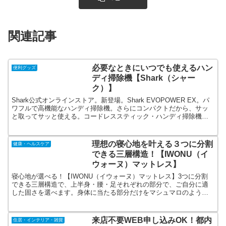
関連記事
必要なときにいつでも使えるハン
便利グッズ
ディ掃除機【Shark（シャー
ク）】
Shark公式オンラインストア。新登場。Shark EVOPOWER EX。パ
ワフルで高機能なハンディ掃除機。さらにコンパクトだから、サッ
と取ってサッと使える。コードレススティック・ハンディ掃除機、
スチームモップも販売中。公式オンラインストアで、プラス1年間の
メーカー保証延長！
理想の寝心地を叶える３つに分割
健康・ヘルスケア
できる三層構造！【IWONU（イ
ウォーヌ）マットレス】
寝心地が選べる！【IWONU（イウォーヌ）マットレス】3つに分割
できる三層構造で、上半身・腰・足それぞれの部分で、ご自分に適
した固さを選べます。身体に当たる部分だけをマシュマロのように
柔らかな寝心地に仕上げました。今なら120日トライアル実施中！圧
縮ロール包装でコンパクトにお届けします。
来店不要WEB申し込みOK！都内
住居・インテリア・雑貨