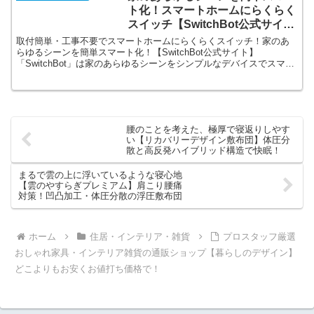
料、作業以外費用ゼロです。
ト化！スマートホームにらくらく
スイッチ【SwitchBot公式サイ
ト】
取付簡単・工事不要でスマートホームにらくらくスイッチ！家のあ
らゆるシーンを簡単スマート化！【SwitchBot公式サイト】
「SwitchBot」は家のあらゆるシーンをシンプルなデバイスでスマー
ト化するブランドです。取り付け簡単、革新的なスマートホーム製
品で、人々の暮らしをより快適にします。
腰のことを考えた、極厚で寝返りしやす
い【リカバリーデザイン敷布団】体圧分
散と高反発ハイブリッド構造で快眠！
まるで雲の上に浮いているような寝心地
【雲のやすらぎプレミアム】肩こり腰痛
対策！凹凸加工・体圧分散の浮圧敷布団
ホーム
住居・インテリア・雑貨
プロスタッフ厳選
おしゃれ家具・インテリア雑貨の通販ショップ【暮らしのデザイン】
どこよりもお安くお値打ち価格で！