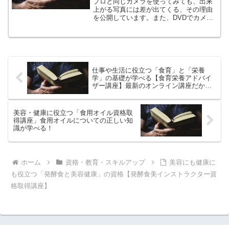
プロと同じカメラを使ってみても、出来
上がる写真には差が出てくる、その理由
を公開しています。また、DVDでカメラ
の設定方法を見られるので、機械が苦手
な女性の方や、細かい文字を読みにくい
ご年配の方にも人気です。
仕事や生活に役立つ「食育」と「栄養
学」の基礎が学べる【食育栄養アドバイ
ザー講座】最新のオンライン講座だから
無理なく学べます
美容・健康に役立つ「食用オイル資格取
得講座」食用オイルについての正しい知
識が学べる！
ホーム
資格・教育・スキルアップ
美容にも健康に
も役立つ「発酵食と美容健康」の資格【発酵食美インストラクター資
格取得講座】