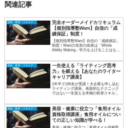
関連記事
完全オーダーメイドカリキュラム
資格・教育・スキルアップ
【個別指導塾Wam】自信の「成
績保証」制度！
【個別指導塾Wam】自信の「成績保証」
制度！Wamの名前の由来は「Whole
Ability Making」学力を上げることはもち
ろん、「社会に出てたくましく生き抜い
ていける真の力を身につけてほしい」と
いう想いが込められています。
一生使える「ライティング思考
資格・教育・スキルアップ
力」を鍛える【あなたのライター
キャリア講座】
1年半で180名が受講！大企業も申し込む
ライティング講座。表面的なテクニック
ではない一生使える本物の執筆スキルを
身に付けたライターを育てたい。書くこ
とは考えることであり文章を書けるよう
になるには書くための「思考力」こそが
美容・健康に役立つ「食用オイル
資格・教育・スキルアップ
必要である。そんな想いからカリキュラ
資格取得講座」食用オイルについ
ムをゼロから2年かけて立ち上げました。
ての正しい知識が学べる！
美容・健康に役立つ「食用オイル資格取