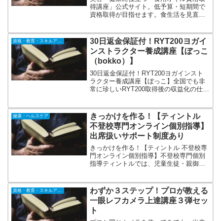
得講座」公式サイト。低予算・短期間で
資格取得が目指せます。食生活を見直す
際の一つの指標として重要となる「脂
質」。脂質に関する基礎知識から実生活
に落とし込めるレシピや活用法まで食用
30日返金保証付！RYT200ヨガイ
資格・教育・スキルアップ
オイルについての正しい知識が学べる講
ンストラクター養成講座【ぼっこ
座です。
（bokko）】
30日返金保証付！RYT200ヨガインスト
ラクター養成講座【ぼっこ】全国でも非
常に珍しいRYT200取得後の収益化の仕方
に重点をおいて解説している養成講座で
す。座学部分・基礎部分を動画で学習し
たあとに7日間の実践実習を行う合理的な
きっかけを作る！【ティントル
健康・ヘルスケア
講座で利便性を保ちながらも、しっかり
不登校専門オンライン個別指導】
としたレッスン力が身につきます。
出席扱いサポート制度あり
きっかけを作る！【ティントル 不登校専
門オンライン個別指導】不登校専門個別
指導ティントルでは、児童生徒・親御さ
ん両方へ向けたサポートを行っていま
す。スタッフも不登校に対して専門的な
知識を備えており、根本から不登校に対
わずか３ステップ！プロが教える
資格・教育・スキルアップ
して向き合っています。完全個別指導。
一眼レフカメラ上達講座３弾セッ
ト