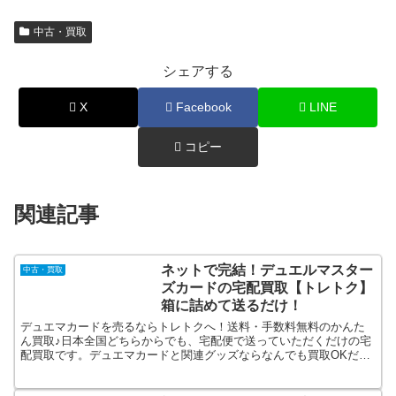
中古・買取
シェアする
X
Facebook
LINE
コピー
関連記事
ネットで完結！デュエルマスター
中古・買取
ズカードの宅配買取【トレトク】
箱に詰めて送るだけ！
デュエマカードを売るならトレトクへ！送料・手数料無料のかんた
ん買取♪日本全国どちらからでも、宅配便で送っていただくだけの宅
配買取です。デュエマカードと関連グッズならなんでも買取OKだか
ら、言語・レアリティランク問わず全部まとめて送るだけ！