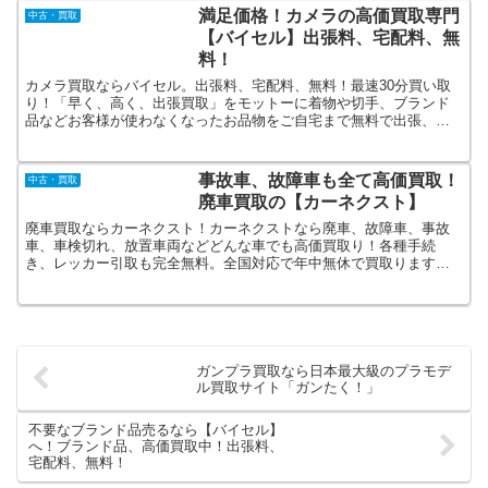
満足価格！カメラの高価買取専門
中古・買取
【バイセル】出張料、宅配料、無
料！
カメラ買取ならバイセル。出張料、宅配料、無料！最速30分買い取
り！「早く、高く、出張買取」をモットーに着物や切手、ブランド
品などお客様が使わなくなったお品物をご自宅まで無料で出張、査
定、買取するサービスです。持ち運ぶ手間なし！即現金化！日本全
国無料で出張査定！
事故車、故障車も全て高価買取！
中古・買取
廃車買取の【カーネクスト】
廃車買取ならカーネクスト！カーネクストなら廃車、故障車、事故
車、車検切れ、放置車両などどんな車でも高価買取り！各種手続
き、レッカー引取も完全無料。全国対応で年中無休で買取ります！
土日も対応しているのでお仕事が忙しい方でも安心！業界ナンバー
ワンの廃車買取り実績！
ガンプラ買取なら日本最大級のプラモデ
ル買取サイト「ガンたく！」
不要なブランド品売るなら【バイセル】
へ！ブランド品、高価買取中！出張料、
宅配料、無料！