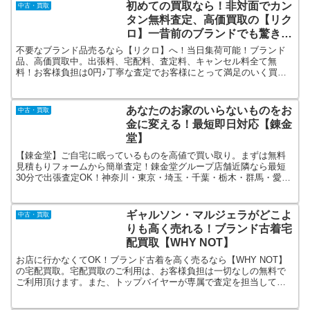
初めての買取なら！非対面でカン
中古・買取
タン無料査定、高価買取の【リク
ロ】一昔前のブランドでも驚きの
お値段に！
不要なブランド品売るなら【リクロ】へ！当日集荷可能！ブランド
品、高価買取中。出張料、宅配料、査定料、キャンセル料全て無
料！お客様負担は0円♪丁寧な査定でお客様にとって満足のいく買
取！9割のお客様が買取成立の実績！不要な電話や面倒なやりとりは
なし！
あなたのお家のいらないものをお
中古・買取
金に変える！最短即日対応【錬金
堂】
【錬金堂】ご自宅に眠っているものを高値で買い取り。まずは無料
見積もりフォームから簡単査定！錬金堂グループ店舗近隣なら最短
30分で出張査定OK！神奈川・東京・埼玉・千葉・栃木・群馬・愛
知・岡山・長野・奈良・広島・静岡・兵庫・岐阜・山梨など「早
い！高い！」をモットーに、あなたの周りのもの何でも買取。
ギャルソン・マルジェラがどこよ
中古・買取
りも高く売れる！ブランド古着宅
配買取【WHY NOT】
お店に行かなくてOK！ブランド古着を高く売るなら【WHY NOT】
の宅配買取。宅配買取のご利用は、お客様負担は一切なしの無料で
ご利用頂けます。また、トップバイヤーが専属で査定を担当してお
りますのでお客様にご納得頂ける査定金額を提示できます。