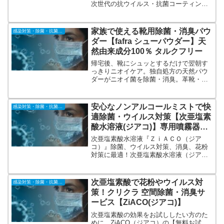
次世代の抗ウイルス・抗菌コーティン
グ。さまざまな街の施設への豊富な導入
実績。確かなエビデンスと、豊富な施工
実績がある「無光触媒エコキメラ」。光
家族で使える靴用除菌・消臭パウ
感染対策・除菌・抗菌・抗ウィルス
触媒とは違い、長期間、光がない場所で
ダー【fafra シューパウダー】天
も効果を発揮し続けます。
然由来成分100％ タルクフリー
帰宅後、靴にシュッとするだけで翌朝す
っきりニオイケア。独自処方の天然パウ
ダーがニオイ菌を除菌・消臭。革靴・運
動靴等全ての靴で使用可能。《天然由来
成分１００％、タルクフリー》の独自処
方パウダー。子供（1歳以上）から大人ま
安心なノンアルコールミストで快
感染対策・除菌・抗菌・抗ウィルス
で家族全員の靴に使用可能。
適除菌・ウイルス対策【次亜塩素
酸水溶液(ジアコ)】専用噴霧器レ
ンタルサービス！
次亜塩素酸水溶液『ＺｉＡＣＯ（ジア
コ）』除菌、ウイルス対策、消臭、花粉
対策に最適！次亜塩素酸水溶液（ジア
コ）＋ 専用噴霧器（ジアコミスト）レン
タルです！アルコールを使えないところ
への対策にもお使いください。お問合せ
次亜塩素酸で花粉やウイルス対
感染対策・除菌・抗菌・抗ウィルス
フォームよりお気軽にお申し付け下さ
策！クリクラ 空間除菌・消臭サ
い。
ービス【ZiACO(ジアコ)】
次亜塩素酸の効果をお試ししたい方のた
めに。ZiACO（ジアコ）の【無料お試