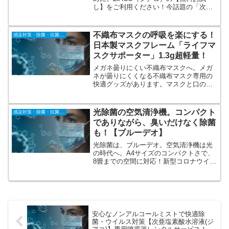
し】をご利用ください！今話題の「次亜
塩素酸」って本当に効果的？！まずは
「お試し」できないかな？という方のた
めにジアコでは次亜塩素酸水溶液と噴霧
不織布マスクの呼吸を楽にする！
感染対策・除菌・抗菌・抗ウィルス
器をセットで無料レンタルできます♪
日本製マスクフレーム「ライフマ
スクサポーター」1.3g超軽量！
メガネ曇りにくい不織布マスクへ。メガ
ネが曇りにくくなる不織布マスク専用の
快適グッズがあります。マスクと口の間
に空間を作り息をしやすくするマスクフ
レームです。たった1.3グラムの重さで
す。マスクを3D立体型にして、マスク全
光除菌の空気清浄機。コンパクト
感染対策・除菌・抗菌・抗ウィルス
体、広い面積で呼吸ができる。
でありながら、臭いだけなく除菌
も！【ブルーデオ】
光除菌は、ブルーデオ。空気清浄機は光
の時代へ。A4サイズのコンパクトさで、
8畳までの空間に対応！新型コロナウイル
ス（SARS-CoV-2）に対する不活化効果
を確認。子供部屋、書斎、寝室、病院や
施設等の個室（感染対策）、花粉症でお
困りの方に。
安心なノンアルコールミストで快適除
菌・ウイルス対策【次亜塩素酸水溶液(ジ