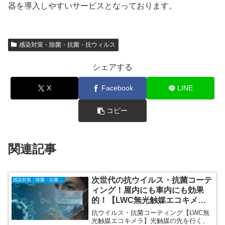
器を導入しやすいサービスとなっております。
感染対策・除菌・抗菌・抗ウィルス
シェアする
X
Facebook
LINE
コピー
関連記事
次世代の抗ウイルス・抗菌コーテ
感染対策・除菌・抗菌・抗ウィルス
ィング！屋内にも車内にも効果
的！【LWC無光触媒エコキメ
ラ】人体にも安全、施工場所を選
抗ウイルス・抗菌コーティング【LWC無
ばない。
光触媒エコキメラ】光触媒の先を行く、