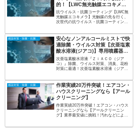
的！【LWC無光触媒エコキメ
ラ】人体にも安全、施工場所を選
抗ウイルス・抗菌コーティング【LWC無
ばない。
光触媒エコキメラ】光触媒の先を行く、
次世代の抗ウイルス・抗菌コーティン
グ。さまざまな街の施設への豊富な導入
実績。確かなエビデンスと、豊富な施工
実績がある「無光触媒エコキメラ」。光
安心なノンアルコールミストで快
感染対策・除菌・抗菌・抗ウィルス
触媒とは違い、長期間、光がない場所で
適除菌・ウイルス対策【次亜塩素
も効果を発揮し続けます。
酸水溶液(ジアコ)】専用噴霧器レ
ンタルサービス！
次亜塩素酸水溶液『ＺｉＡＣＯ（ジア
コ）』除菌、ウイルス対策、消臭、花粉
対策に最適！次亜塩素酸水溶液（ジア
コ）＋ 専用噴霧器（ジアコミスト）レン
タルです！アルコールを使えないところ
への対策にもお使いください。お問合せ
作業実績20万件突破！エアコン・
感染対策・除菌・抗菌・抗ウィルス
フォームよりお気軽にお申し付け下さ
ハウスクリーニングなら【アール
い。
クリーニング】
作業実績20万件突破！エアコン・ハウス
クリーニングなら【アールクリーニン
グ】業界最安値に挑戦！汚れなどによる
追加費用なし。ご依頼お待ちしておりま
す。おそうじ箇所⇒エアコン、浴室、レ
ンジフード（換気扇）、キッチン、トイ
レ、洗面台、バルコニー、窓・サッシ、