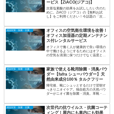
ービス【ZiACO(ジアコ)】
次亜塩素酸の効果をお試ししたい方のた
めに。ZiACO（ジアコ）の【無料お試
し】をご利用ください！今話題の「次亜
塩素酸」って本当に効果的？！まずは
「お試し」できないかな？という方のた
めにジアコでは次亜塩素酸水溶液と噴霧
オフィスの空気衛生環境を改善！
感染対策・除菌・抗菌・抗ウィルス
器をセットで無料レンタルできます♪
オフィス加湿器の定期メンテナン
ス付レンタルサービス
オフィスで働く人が健康的で良い環境の
中で働けるようにするためにはオフィス
の空気を清潔に保つだけでなく温度と湿
度を適切な状態にすることが必要です。
湿度は加湿器によってコントロールでき
ますが加湿器を使用する際には雑菌が繁
家族で使える靴用除菌・消臭パウ
感染対策・除菌・抗菌・抗ウィルス
殖しないようにお手入れが必要です。
ダー【fafra シューパウダー】天
然由来成分100％ タルクフリー
帰宅後、靴にシュッとするだけで翌朝す
っきりニオイケア。独自処方の天然パウ
ダーがニオイ菌を除菌・消臭。革靴・運
動靴等全ての靴で使用可能。《天然由来
成分１００％、タルクフリー》の独自処
方パウダー。子供（1歳以上）から大人ま
次世代の抗ウイルス・抗菌コーテ
感染対策・除菌・抗菌・抗ウィルス
で家族全員の靴に使用可能。
ィング！屋内にも車内にも効果