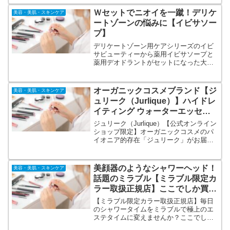
す。通常価格の50％OFF！さらに、化粧
水＆美容液のプレゼント付き！送料無
Ｗセットでニオイを一蹴！デリケ
美容・美肌・スキンケア
料・20％OFFクーポンもついてきてとっ
ートゾーンの悩みに【イビサソー
てもお得！
プ】
デリケートゾーン用ケアシリーズのイビ
サビューティーから薬用イビサソープと
薬用デオドラントがセットになった大変
お得な商品が登場！デリケートゾーンで
悩んでいる女性の声をサロンスタッフが
聞いて、それを商品づくりに活かしてお
オーガニックコスメブランド【ジ
美容・美肌・スキンケア
ります。商品ありきではなく、悩みあり
ュリーク（Jurlique）】ハイドレ
きで生まれた商品です。
イティング ウォーターエッセン
ス 化粧水スターターキット
ジュリーク（Jurlique）【公式オンライン
ショップ限定】オーガニックコスメのパ
イオニア的存在「ジュリーク」がお届け
する。人気化粧水を1.5ヶ月たっぷり試せ
るスキンケアセット。今なら全品送料無
料！化粧水・メイク落とし・洗顔料のミ
美顔器のようなシャワーヘッド！
美容・美肌・スキンケア
ニサイズをセットに。
話題のミラブル【ミラブル限定カ
ラー取扱正規店】ここでしか買え
ない限定カラー
【ミラブル限定カラー取扱正規店】毎日
のシャワータイムをミラブルで極上のエ
ステタイムに変えませんか？ここでしか
買えない限定カラーがあります！ミルキ