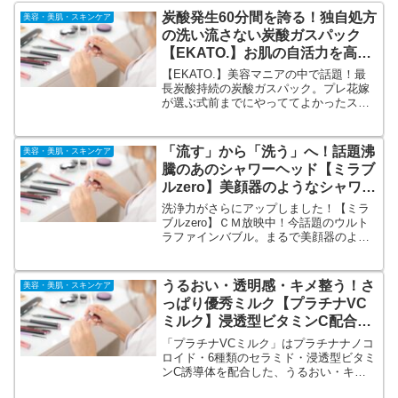
炭酸発生60分間を誇る！独自処方
美容・美肌・スキンケア
の洗い流さない炭酸ガスパック
【EKATO.】お肌の自活力を高
め、理想の肌に！
【EKATO.】美容マニアの中で話題！最
長炭酸持続の炭酸ガスパック。プレ花嫁
が選ぶ式前までにやっててよかったスキ
ンケア。人生で1度きりの大切な日に向け
てお肌のケアは入念にしたいと考えてい
る方は多いと思います。でも何からした
「流す」から「洗う」へ！話題沸
美容・美肌・スキンケア
らいいのか・・・。エステのメニューで
騰のあのシャワーヘッド【ミラブ
も取り入れられている炭酸ガスパック
ルzero】美顔器のようなシャワー
ヘッド！
洗浄力がさらにアップしました！【ミラ
ブルzero】ＣＭ放映中！今話題のウルト
ラファインバブル。まるで美顔器のよう
なシャワーヘッド。洗剤を使わなくても
油性マジックが落ちる洗浄力。節水効果
付き！オリジナル「ミラブルzero お役立
うるおい・透明感・キメ整う！さ
美容・美肌・スキンケア
ちブック」付きの正式通販。
っぱり優秀ミルク【プラチナVC
ミルク】浸透型ビタミンC配合ス
キンケア
「プラチナVCミルク」はプラチナナノコ
ロイド・6種類のセラミド・浸透型ビタミ
ンC誘導体を配合した、うるおい・キ
メ・透明感のあるお肌に導くミルクで