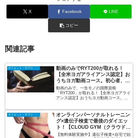
X
Facebook
LINE
コピー
関連記事
動画のみでRYT200が取れる！
ダイエット・サプリ・飲料
【全米ヨガアライアンス認定】お
うちヨガ動画コース。初心者、ヨ
ガ未経験者OK！
動画のみで、一生モノの国際資格
「RYT200」が取れる！【全米ヨガアライ
アンス認定】おうちヨガ動画コース。初
心者からOK→ヨガ未経験、体が硬い人で
もOK（半数以上が初心者）。スキマ時間
の有効活用→中間試験と卒業試験以外は
オンラインパーソナルトレーニン
ダイエット・サプリ・飲料
全て動画のため、日々はスマホで学習が
グ×遺伝子検査で最後のダイエッ
可能。
ト！【CLOUD GYM（クラウドジ
ム）】
【無料体験実施中】遺伝子検査×自宅で始