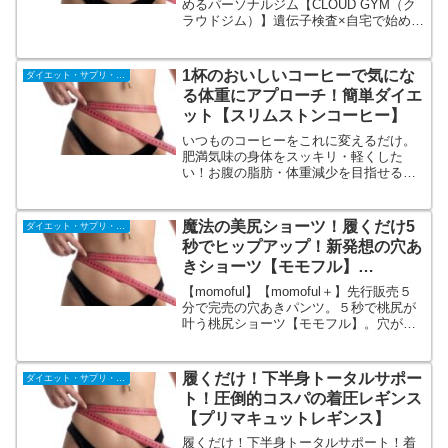
めるパーソナルジム【CLOUD GYM（ク
ラウドジム）】遺伝子検査×自宅で始める
パーソナルジムで、もう失敗しない 自分
を好きになれる憧れの美しいカラダヘ。
あなたが太りやすい原因を知って自分に
1杯のおいしいコーヒーで気にな
ダイエット・サプリ・飲料
合ったトレーニングを。
る体重にアプローチ！簡単ダイエ
ット【スリムストンコーヒー】
いつものコーヒーをこれに変えるだけ。
肥満気味の身体をスッキリ・軽くした
い！お腹の脂肪・体重減少を目指せるコ
ーヒー由来クロロゲン酸類配合！お悩み
に寄り添った機能性表示食品スリムスト
ンコーヒー。ダイエットサポート。忙し
魔法の美尻ショーツ！履くだけ5
ダイエット・サプリ・飲料
い方でも続けやすい1日1杯習慣。
秒でヒップアップ！新発想の穴あ
きショーツ【モモフル】
【momoful＋】
【momoful】【momoful＋】先行販売５
分で完売の穴あきパンツ。５秒で桃尻が
叶う桃尻ショーツ【モモフル】。穴が空
いてる補正下着は見た事無い！と今、大
注目★あなたのお尻の悩みをモモフルが
解決します。瞬間ヒップアップ！履くだ
履くだけ！下半身トータルサポー
ダイエット・サプリ・飲料
けでプリッと丸みを帯びたお尻に近づく
ト！圧倒的コスパの着圧レギンス
効果が！
【プリマキュットレギンス】
履くだけ！下半身トータルサポート！着