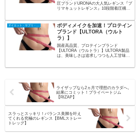
圧ブランドURONAの大人気レギンス『プ
リマキュットレギンス』10段階着圧構
造。これ1つでウエスト、ヒップ、下腹、
太もも、ふくらはぎを引き締めてくれま
す♪さらっと気持ち良い触り心地で履く時
ボディメイクを加速！プロテイン
ダイエット・サプリ・飲料
はきつく感じても履いてしまえば楽とい
ブランド【ULTORA（ウルト
うお声多数♪
ラ）】
国産高品質、プロテインブランド
【ULTORA（ウルトラ）】ULTORA製品
は、美味しさは追求しつつも人工甘味
料・合成着色料・保存料などの添加物を
使わない製法にこだわっています。
【WHEY DIET PROTEIN】【BCAA ザ・
ブースト】
ライザップなら2ヵ月で理想のカラダへ。
結果にコミット！プライベートジム
【RIZAP】
スラっとスッキリ！バランス美脚を叶え
てくれる究極のレギンス【BMLストレー
トレッグ】