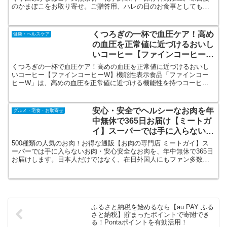
のかまぼこをお取り寄せ。ご贈答用、ハレの日のお食事としてもご
利用いただけます。慶応元年創業。職人の技が息づく小田原かまぼ
この代表的なブランドです。
くつろぎの一杯で血圧ケア！高め
健康・ヘルスケア
の血圧を正常値に近づけるおいし
いコーヒー【ファインコーヒー
W】機能性表示食品
くつろぎの一杯で血圧ケア！高めの血圧を正常値に近づけるおいし
いコーヒー【ファインコーヒーW】機能性表示食品「ファインコー
ヒーW」は、高めの血圧を正常値に近づける機能性を持つコーヒー
です。成分のGABA（ギャバ）が血圧の上昇を抑え、正常な血圧を維
持します。
安心・安全でヘルシーなお肉を年
グルメ・宅食・お取寄せ
中無休で365日お届け【ミートガ
イ】スーパーでは手に入らないユ
ニークなお肉がたくさん！BBQ
500種類の人気のお肉！お得な通販【お肉の専門店 ミートガイ】ス
にも！
ーパーでは手に入らないお肉・安心安全なお肉を、年中無休で365日
お届けします。日本人だけではなく、在日外国人にもファン多数！
デカい！ワイルド！でもヘルシー！ミートガイのお肉で、気分は
100％アメリカン。
ふるさと納税を始めるなら【au PAY ふる
さと納税】貯まったポイントで寄附でき
る！Pontaポイントを有効活用！