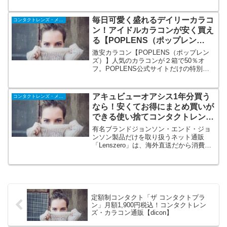
です！
毎日可愛く盛れるデイリーカラコ
コンタクトレンズ・メガネ
ン！アイドルカラコンが安く買え
る【POPLENS（ポップレン
ズ）】
激安カラコン【POPLENS（ポップレン
ズ）】人気のカラコンが２箱で50％オ
フ。POPLENS公式サイトだけの特別キ
ャンペーン実施中。ポップレンズでしか
買えない新作カラコン続々入荷中！大人
気アイライターグローイ・ビビリング・
アキュビューオアシス1年分買う
コンタクトレンズ・メガネ
スカンディ・チェリームーンなど。
なら！安くてお得にまとめ買いが
できる使い捨てコンタクトレンズ
通販【レンズゼロ】
有名ブランドジョンソン・エンド・ジョ
ンソン製品だけを取り扱うネット通販
「Lenszero」は、海外直送だから消費税
なし！お届け日数は10日前後です。ウェ
ブサイトはもちろん！オーダー確認メー
ル、お問い合わせ、すべて日本語対応で
す♪
定額制コンタクト「ザ コンタクトプラ
ン」月額1,900円税込！コンタクトレン
ズ・カラコン通販【dicon】