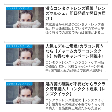
意いたしました。送料無料パッケージも
超特価！購入時の処方箋の確認は不要。
激安コンタクトレンズ通販『レン
コンタクトレンズ・メガネ
指定商品は日本全国送料無料。
ズマルシェ』即日発送で翌日お届
け！
東京渋谷から発送のコンタクトレンズ通
販。即日発送対応していますので平日午
後５時までの注文であれば在庫がある商
品は本州や四国なら翌日到着も可能。九
州・北海道でも２日後です。他のコンタ
クト通販では扱っていないハードコンタ
人気モデルご用達♪カラコン買う
コンタクトレンズ・メガネ
クトや遠近両用ハードの扱いもありま
なら【チャームカラーコンタク
す。
ト】お得なキャンペーン開催中♪
コンタクトレンズ・カラコン・ケア用品
の通販SHOP。お得なキャンペーン開催
中♪国内最大級の品揃えで国内承認取得レ
ンズのみを取り扱いリアル店舗も展開し
ておりますので安心です。カラコンだけ
でなく通常のクリアコンタクト、保存
処方箋の確認が不要だからラクラ
コンタクトレンズ・メガネ
液、コスメ雑貨も取り扱っております。
ク簡単購入！コンタクト通販【レ
ンズクイック】
コンタクトレンズ通販の【レンズクイッ
ク】処方せんの確認が不要でらくらく簡
単購入！全品国内正規品だから安全安心