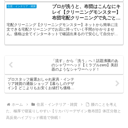
プロが洗うと、布団はこんなにキ
住居・インテリア・雑貨
レイ【クリーニングモンスター】
布団宅配クリーニングで丸ごと徹
底洗浄・徹底除菌
宅配クリーニング【クリーニングモンスター】ネットから簡単に注
文できる宅配クリーニングでお店に持っていく手間がかかりませ
ん。価格は全てインターネットで確認出来るので安心して自分が出
したいものをお選び頂けます。仕上がりは確かな技術に加え国内最
高峰の染み抜き技法不入流の技術を習得しています。
「流す」から「洗う」へ！話題沸騰のあ
のシャワーヘッド【ミラブルzero】美顔
器のようなシャワーヘッド！
プロスタッフ厳選おしゃれ家具・インテ
リア雑貨の通販ショップ【暮らしのデザ
イン】どこよりもお安くお値打ち価格
で！
ホーム
住居・インテリア・雑貨
腰のことを考え
た、極厚で寝返りしやすい【リカバリーデザイン敷布団】体圧分散と
高反発ハイブリッド構造で快眠！