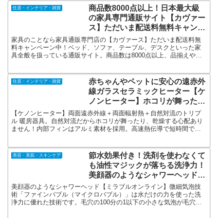
商品数8000点以上！日本最大級
住居・インテリア・雑貨
の家具専門通販サイト【カヴァー
ス】ただいま配送料無料キャンペ
ーン中！
家具のことなら家具通販専門店の【カヴァース】ただいま配送料無
料キャンペーン中！ベッド、ソファ、テーブル、デスクといった家
具全般を扱っている通販サイト。商品数は8000点以上、品揃えや品
質にもこだわりをもった日本最大級の家具通販サイトです。
赤ちゃんやペットに安心の遠赤外
住居・インテリア・雑貨
線ガラスセラミックヒーター【ケ
ノンヒーター】ホコリが舞った
り、乾燥する心配がありません！
【ケノンヒーター】両面遠赤外線＋両面輻射熱＋自然対流のトリプ
体を芯から温めます！
ル 暖房器具。自然対流だからホコリが舞ったり、乾燥する心配あり
ません！内部フィンはアルミ素材を採用。高速熱伝導で短時間で温
まる！片面式の暖房器具と違い、器具を中心として部屋全体を温め
る！ちなみに片面運転も可能です！
節水効果付き！洗剤を使わなくて
美容・美肌・スキンケア
も油性マジックが落ちる洗浄力！
美顔器のようなシャワーヘッド
【ミラブルオンライン】
美顔器のようなシャワーヘッド【ミラブルオンライン】微細気泡技
術「ファインバブル（マイクロバブル）」は水だけの力を使った洗
浄力に優れた技術です。毛穴の100分の1以下の小さな気泡が毛穴の
中の汚れはもちろん、肌の隙間の汚れを洗い流してくれます。