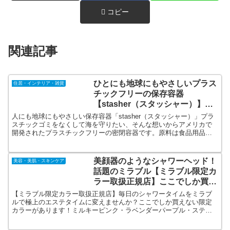
コピー
関連記事
ひとにも地球にもやさしいプラス
住居・インテリア・雑貨
チックフリーの保存容器
【stasher（スタッシャー）】保
存から調理まで！繰り返し使える
人にも地球にもやさしい保存容器「stasher（スタッシャー）」プラ
保存容器
スチックゴミをなくして海を守りたい、そんな想いからアメリカで
開発されたプラスチックフリーの密閉容器です。原料は食品用品質
として認められているピュアプラチナシリコーン100％。洗えば繰り
返し何度も使えます。
美顔器のようなシャワーヘッド！
美容・美肌・スキンケア
話題のミラブル【ミラブル限定カ
ラー取扱正規店】ここでしか買え
ない限定カラー
【ミラブル限定カラー取扱正規店】毎日のシャワータイムをミラブ
ルで極上のエステタイムに変えませんか？ここでしか買えない限定
カラーがあります！ミルキーピンク・ラベンダーパープル・ステラ
ブルー・メタルシルバー・スノーホワイト。油性ペンが消えるCMで
話題の「シャワーヘッドミラブルPlus」